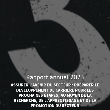
Rapport annuel 2023
ASSURER L’AVENIR DU SECTEUR : PRÉPARER LE
DÉVELOPPEMENT DE CARRIÈRE POUR LES
PROCHAINES ÉTAPES, AU MOYEN DE LA
RECHERCHE, DE L’APPRENTISSAGE ET DE LA
PROMOTION DU SECTEUR