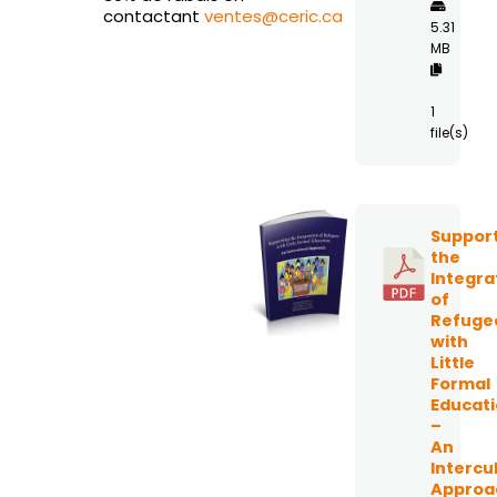
contactant
ventes@ceric.ca
5.31
MB
1
file(s)
Suppor
the
Integra
of
Refuge
with
Little
Formal
Educat
–
An
Intercu
Approa