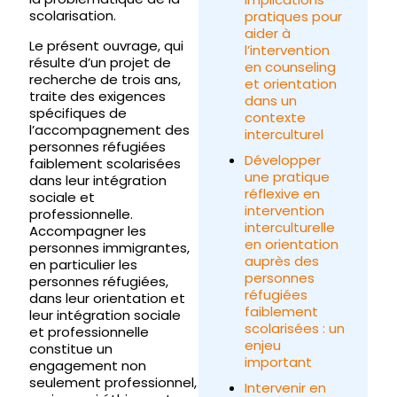
scolarisation.
pratiques pour
aider à
Le présent ouvrage, qui
l’intervention
résulte d’un projet de
en counseling
recherche de trois ans,
et orientation
traite des exigences
dans un
spécifiques de
contexte
l’accompagnement des
interculturel
personnes réfugiées
Développer
faiblement scolarisées
une pratique
dans leur intégration
réflexive en
sociale et
intervention
professionnelle.
interculturelle
Accompagner les
en orientation
personnes immigrantes,
auprès des
en particulier les
personnes
personnes réfugiées,
réfugiées
dans leur orientation et
faiblement
leur intégration sociale
scolarisées : un
et professionnelle
enjeu
constitue un
important
engagement non
seulement professionnel,
Intervenir en