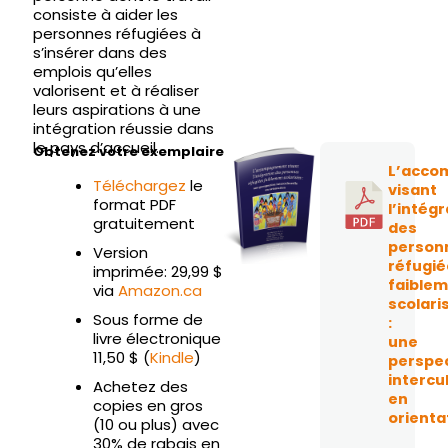
consiste à aider les
personnes réfugiées à
s’insérer dans des
emplois qu’elles
valorisent et à réaliser
leurs aspirations à une
intégration réussie dans
le pays d’accueil.
Obtenez votre exemplaire
L’acco
Téléchargez
le
visant
format PDF
l’intégr
gratuitement
des
person
Version
réfugié
imprimée: 29,99 $
faible
via
Amazon.ca
scolari
Sous forme de
:
livre électronique
une
11,50 $ (
Kindle
)
perspec
intercul
Achetez des
en
copies en gros
orienta
(10 ou plus) avec
30% de rabais en