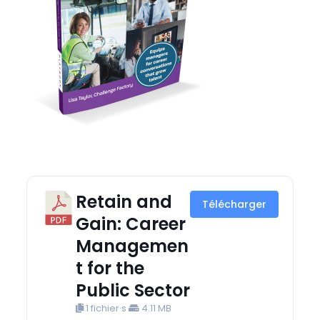
Retain and
Télécharger
Gain: Career
Managemen
t for the
Public Sector
1 fichier·s
4.11 MB