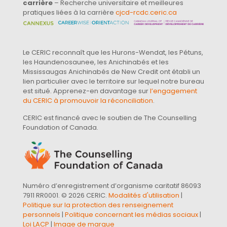
carrière
– Recherche universitaire et meilleures
pratiques liées à la carrière
cjcd-rcdc.ceric.ca
Le CERIC reconnaît que les Hurons-Wendat, les Pétuns,
les Haundenosaunee, les Anichinabés et les
Mississaugas Anichinabés de New Credit ont établi un
lien particulier avec le territoire sur lequel notre bureau
est situé. Apprenez-en davantage sur
l’engagement
du CERIC à promouvoir la réconciliation
.
CERIC est financé avec le soutien de The Counselling
Foundation of Canada.
Numéro d’enregistrement d’organisme caritatif 86093
7911 RR0001. © 2026 CERIC.
Modalités d'utilisation
|
Politique sur la protection des renseignement
personnels
|
Politique concernant les médias sociaux
|
Loi LACP
|
Image de marque