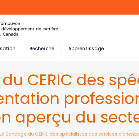
isation
Recherche
Apprentissage
du CERIC des spéc
entation professio
n aperçu du sect
Le Sondage du CERIC des spécialistes des services d’orienta