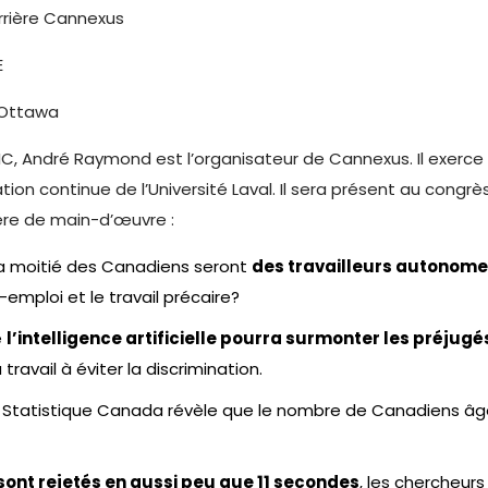
rière Cannexus
E
 Ottawa
IC, André Raymond est l’organisateur de Cannexus. Il exerce 
tion continue de l’Université Laval. Il sera présent au cong
ère de main-d’œuvre :
 la moitié des Canadiens seront
des travailleurs autonom
-emploi et le travail précaire?
e
l’intelligence artificielle pourra surmonter les préju
avail à éviter la discrimination.
ue Statistique Canada révèle que le nombre de Canadiens âgé
sont rejetés en aussi peu que 11 secondes
, les chercheur