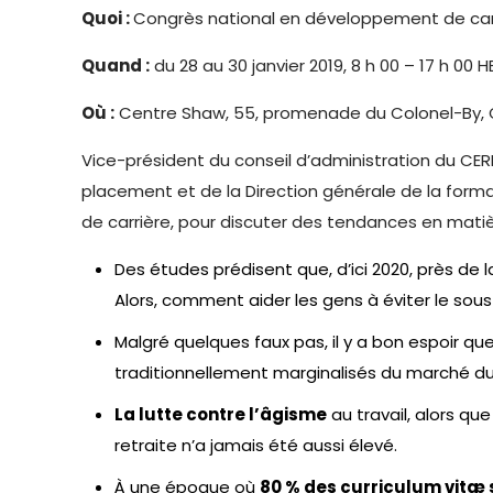
Quoi :
Congrès national en développement de car
Quand :
du 28 au 30 janvier 2019, 8 h 00 – 17 h 00 H
Où :
Centre Shaw, 55, promenade du Colonel-By,
Vice-président du conseil d’administration du CER
placement et de la Direction générale de la forma
de carrière, pour discuter des tendances en mati
Des études prédisent que, d’ici 2020, près de
Alors, comment aider les gens à éviter le sous
Malgré quelques faux pas, il y a bon espoir qu
traditionnellement marginalisés du marché du tr
La lutte contre l’âgisme
au travail, alors q
retraite n’a jamais été aussi élevé.
À une époque où
80 % des curriculum vitæ 