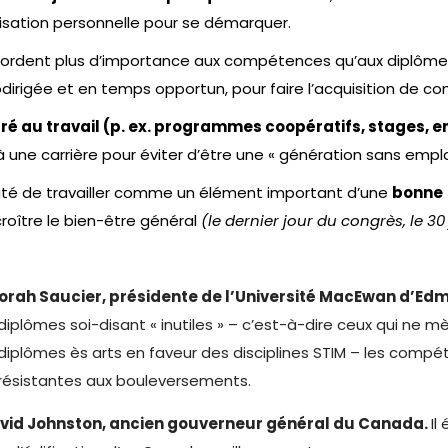
risation personnelle pour se démarquer.
ordent plus d’importance aux compétences qu’aux diplômes
odirigée et en temps opportun, pour faire l’acquisition de 
ré au travail (p. ex. programmes coopératifs, stages, 
ne carrière pour éviter d’être une « génération sans emploi
lité de travailler comme un élément important d’une
bonne
oître le bien-être général
(le dernier jour du congrès, le 3
orah Saucier, présidente de l’Université MacEwan d’Ed
 diplômes soi-disant « inutiles » – c’est-à-dire ceux qui ne
diplômes ès arts en faveur des disciplines STIM – les comp
résistantes aux bouleversements.
avid Johnston, ancien gouverneur général du Canada.
Il