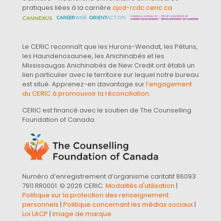
pratiques liées à la carrière
cjcd-rcdc.ceric.ca
Le CERIC reconnaît que les Hurons-Wendat, les Pétuns,
les Haundenosaunee, les Anichinabés et les
Mississaugas Anichinabés de New Credit ont établi un
lien particulier avec le territoire sur lequel notre bureau
est situé. Apprenez-en davantage sur
l’engagement
du CERIC à promouvoir la réconciliation
.
CERIC est financé avec le soutien de The Counselling
Foundation of Canada.
Numéro d’enregistrement d’organisme caritatif 86093
7911 RR0001. © 2026 CERIC.
Modalités d'utilisation
|
Politique sur la protection des renseignement
personnels
|
Politique concernant les médias sociaux
|
Loi LACP
|
Image de marque