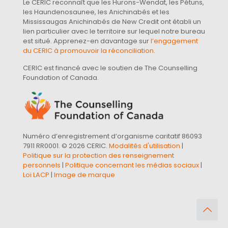
Le CERIC reconnaît que les Hurons-Wendat, les Pétuns,
les Haundenosaunee, les Anichinabés et les
Mississaugas Anichinabés de New Credit ont établi un
lien particulier avec le territoire sur lequel notre bureau
est situé. Apprenez-en davantage sur
l’engagement
du CERIC à promouvoir la réconciliation
.
CERIC est financé avec le soutien de The Counselling
Foundation of Canada.
Numéro d’enregistrement d’organisme caritatif 86093
7911 RR0001. © 2026 CERIC.
Modalités d'utilisation
|
Politique sur la protection des renseignement
personnels
|
Politique concernant les médias sociaux
|
Loi LACP
|
Image de marque