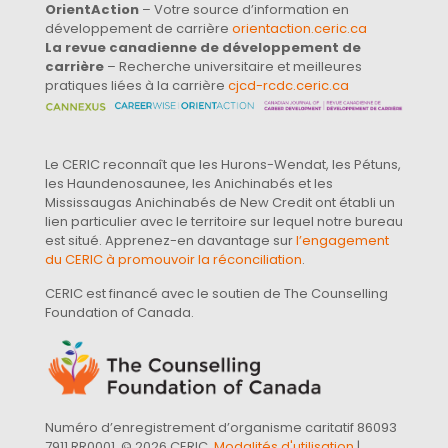
OrientAction
– Votre source d’information en
développement de carrière
orientaction.ceric.ca
La revue canadienne de développement de
carrière
– Recherche universitaire et meilleures
pratiques liées à la carrière
cjcd-rcdc.ceric.ca
Le CERIC reconnaît que les Hurons-Wendat, les Pétuns,
les Haundenosaunee, les Anichinabés et les
Mississaugas Anichinabés de New Credit ont établi un
lien particulier avec le territoire sur lequel notre bureau
est situé. Apprenez-en davantage sur
l’engagement
du CERIC à promouvoir la réconciliation
.
CERIC est financé avec le soutien de The Counselling
Foundation of Canada.
Numéro d’enregistrement d’organisme caritatif 86093
7911 RR0001. © 2026 CERIC.
Modalités d'utilisation
|