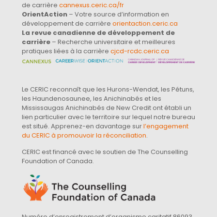
de carrière
cannexus.ceric.ca/fr
OrientAction
– Votre source d’information en
développement de carrière
orientaction.ceric.ca
La revue canadienne de développement de
carrière
– Recherche universitaire et meilleures
pratiques liées à la carrière
cjcd-rcdc.ceric.ca
Le CERIC reconnaît que les Hurons-Wendat, les Pétuns,
les Haundenosaunee, les Anichinabés et les
Mississaugas Anichinabés de New Credit ont établi un
lien particulier avec le territoire sur lequel notre bureau
est situé. Apprenez-en davantage sur
l’engagement
du CERIC à promouvoir la réconciliation
.
CERIC est financé avec le soutien de The Counselling
Foundation of Canada.
Numéro d’enregistrement d’organisme caritatif 86093