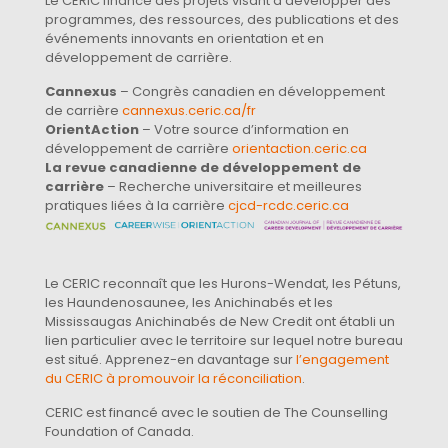
Le CERIC finance des projets visant à développer des
programmes, des ressources, des publications et des
événements innovants en orientation et en
développement de carrière.
Cannexus
– Congrès canadien en développement
de carrière
cannexus.ceric.ca/fr
OrientAction
– Votre source d’information en
développement de carrière
orientaction.ceric.ca
La revue canadienne de développement de
carrière
– Recherche universitaire et meilleures
pratiques liées à la carrière
cjcd-rcdc.ceric.ca
Le CERIC reconnaît que les Hurons-Wendat, les Pétuns,
les Haundenosaunee, les Anichinabés et les
Mississaugas Anichinabés de New Credit ont établi un
lien particulier avec le territoire sur lequel notre bureau
est situé. Apprenez-en davantage sur
l’engagement
du CERIC à promouvoir la réconciliation
.
CERIC est financé avec le soutien de The Counselling
Foundation of Canada.