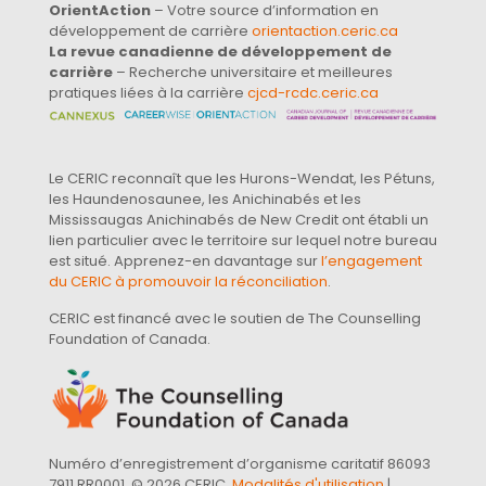
OrientAction
– Votre source d’information en
développement de carrière
orientaction.ceric.ca
La revue canadienne de développement de
carrière
– Recherche universitaire et meilleures
pratiques liées à la carrière
cjcd-rcdc.ceric.ca
Le CERIC reconnaît que les Hurons-Wendat, les Pétuns,
les Haundenosaunee, les Anichinabés et les
Mississaugas Anichinabés de New Credit ont établi un
lien particulier avec le territoire sur lequel notre bureau
est situé. Apprenez-en davantage sur
l’engagement
du CERIC à promouvoir la réconciliation
.
CERIC est financé avec le soutien de The Counselling
Foundation of Canada.
Numéro d’enregistrement d’organisme caritatif 86093
7911 RR0001. © 2026 CERIC.
Modalités d'utilisation
|