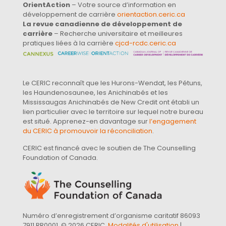
OrientAction
– Votre source d’information en
développement de carrière
orientaction.ceric.ca
La revue canadienne de développement de
carrière
– Recherche universitaire et meilleures
pratiques liées à la carrière
cjcd-rcdc.ceric.ca
Le CERIC reconnaît que les Hurons-Wendat, les Pétuns,
les Haundenosaunee, les Anichinabés et les
Mississaugas Anichinabés de New Credit ont établi un
lien particulier avec le territoire sur lequel notre bureau
est situé. Apprenez-en davantage sur
l’engagement
du CERIC à promouvoir la réconciliation
.
CERIC est financé avec le soutien de The Counselling
Foundation of Canada.
Numéro d’enregistrement d’organisme caritatif 86093
7911 RR0001. © 2026 CERIC.
Modalités d'utilisation
|