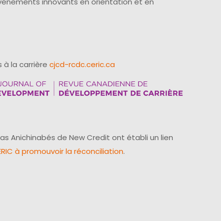
événements innovants en orientation et en
 à la carrière
cjcd-rcdc.ceric.ca
as Anichinabés de New Credit ont établi un lien
IC à promouvoir la réconciliation
.