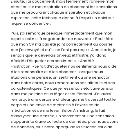
Ensuite, j’ai doucement, mais fermement, ramené mon
attention sur ma respiration en observant les sensations
que me procuraient chaque inspiration et chaque
expiration; cette technique donne à l’esprit un point sur
lequel se concentrer.
Puis, j’ai remarqué presque immédiatement que mon
esprit s’est mis à vagabonder de nouveau. « Peut-être
que mon CV n’a pas été joint correctement au courriel
que j’ai envoyé et qu’ils ne l’ont pas reçu ». À ce stade, je
sentais que je devenais anxieux et frustré; j’ai donc
décidé d’étiqueter ces sentiments, « Anxiété…
Frustration. » Le fait d’étiqueter nos sentiments nous aide
à les reconnaître et à les observer. Lorsque nous
étudions une pensée, un sentiment ou une sensation
dans notre corps, nous remarquons ses attributs et ses
caractéristiques. Ce que je ressentais était une tension
dans ma poitrine et un léger essoufflement. J’ai aussi
remarqué une certaine chaleur qui me traversait tout le
corps et une envie de mettre fin à l’exercice de
méditation et de me lever. Selon Armstrong, le fait
d’analyser une pensée, un sentiment ou une sensation
s’apparente à une collecte de données; plus nous avons
de données, plus notre aperçu de la situation est clair.