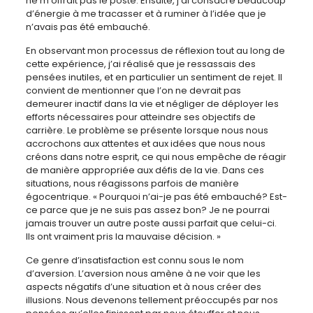
ne m’offrait pas le poste. Ensuite, j’ai consacré beaucoup
d’énergie à me tracasser et à ruminer à l’idée que je
n’avais pas été embauché.
En observant mon processus de réflexion tout au long de
cette expérience, j’ai réalisé que je ressassais des
pensées inutiles, et en particulier un sentiment de rejet. Il
convient de mentionner que l’on ne devrait pas
demeurer inactif dans la vie et négliger de déployer les
efforts nécessaires pour atteindre ses objectifs de
carrière. Le problème se présente lorsque nous nous
accrochons aux attentes et aux idées que nous nous
créons dans notre esprit, ce qui nous empêche de réagir
de manière appropriée aux défis de la vie. Dans ces
situations, nous réagissons parfois de manière
égocentrique. « Pourquoi n’ai-je pas été embauché? Est-
ce parce que je ne suis pas assez bon? Je ne pourrai
jamais trouver un autre poste aussi parfait que celui-ci.
Ils ont vraiment pris la mauvaise décision. »
Ce genre d’insatisfaction est connu sous le nom
d’aversion. L’aversion nous amène à ne voir que les
aspects négatifs d’une situation et à nous créer des
illusions. Nous devenons tellement préoccupés par nos