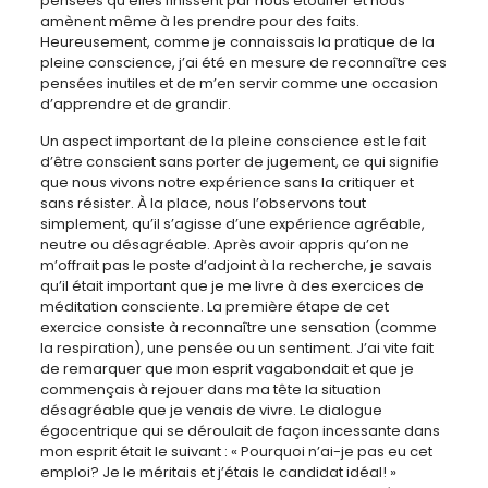
pensées qu’elles finissent par nous étouffer et nous
amènent même à les prendre pour des faits.
Heureusement, comme je connaissais la pratique de la
pleine conscience, j’ai été en mesure de reconnaître ces
pensées inutiles et de m’en servir comme une occasion
d’apprendre et de grandir.
Un aspect important de la pleine conscience est le fait
d’être conscient sans porter de jugement, ce qui signifie
que nous vivons notre expérience sans la critiquer et
sans résister. À la place, nous l’observons tout
simplement, qu’il s’agisse d’une expérience agréable,
neutre ou désagréable. Après avoir appris qu’on ne
m’offrait pas le poste d’adjoint à la recherche, je savais
qu’il était important que je me livre à des exercices de
méditation consciente. La première étape de cet
exercice consiste à reconnaître une sensation (comme
la respiration), une pensée ou un sentiment. J’ai vite fait
de remarquer que mon esprit vagabondait et que je
commençais à rejouer dans ma tête la situation
désagréable que je venais de vivre. Le dialogue
égocentrique qui se déroulait de façon incessante dans
mon esprit était le suivant : « Pourquoi n’ai-je pas eu cet
emploi? Je le méritais et j’étais le candidat idéal! »