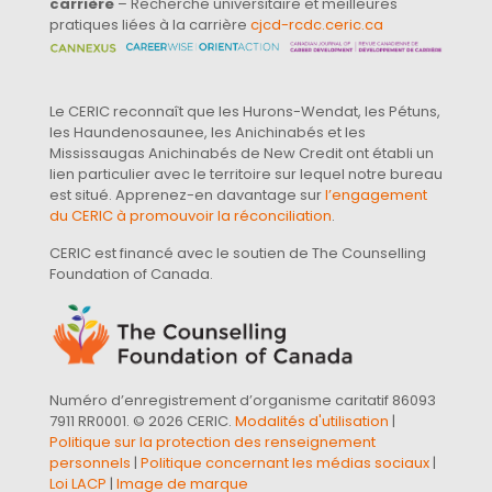
carrière
– Recherche universitaire et meilleures
pratiques liées à la carrière
cjcd-rcdc.ceric.ca
Le CERIC reconnaît que les Hurons-Wendat, les Pétuns,
les Haundenosaunee, les Anichinabés et les
Mississaugas Anichinabés de New Credit ont établi un
lien particulier avec le territoire sur lequel notre bureau
est situé. Apprenez-en davantage sur
l’engagement
du CERIC à promouvoir la réconciliation
.
CERIC est financé avec le soutien de The Counselling
Foundation of Canada.
Numéro d’enregistrement d’organisme caritatif 86093
7911 RR0001. © 2026 CERIC.
Modalités d'utilisation
|
Politique sur la protection des renseignement
personnels
|
Politique concernant les médias sociaux
|
Loi LACP
|
Image de marque