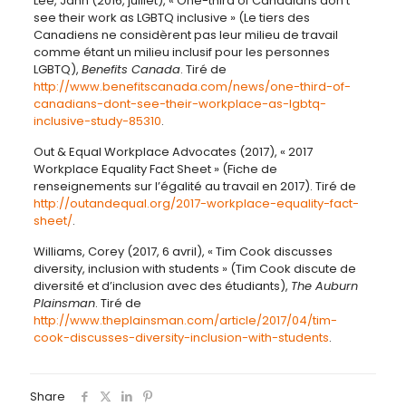
Lee, Jann (2016, juillet), « One-third of Canadians don’t
see their work as LGBTQ inclusive » (Le tiers des
Canadiens ne considèrent pas leur milieu de travail
comme étant un milieu inclusif pour les personnes
LGBTQ),
Benefits Canada
. Tiré de
http://www.benefitscanada.com/news/one-third-of-
canadians-dont-see-their-workplace-as-lgbtq-
inclusive-study-85310
.
Out & Equal Workplace Advocates (2017), « 2017
Workplace Equality Fact Sheet » (Fiche de
renseignements sur l’égalité au travail en 2017). Tiré de
http://outandequal.org/2017-workplace-equality-fact-
sheet/
.
Williams, Corey (2017, 6 avril), « Tim Cook discusses
diversity, inclusion with students » (Tim Cook discute de
diversité et d’inclusion avec des étudiants),
The Auburn
Plainsman
. Tiré de
http://www.theplainsman.com/article/2017/04/tim-
cook-discusses-diversity-inclusion-with-students
.
Share