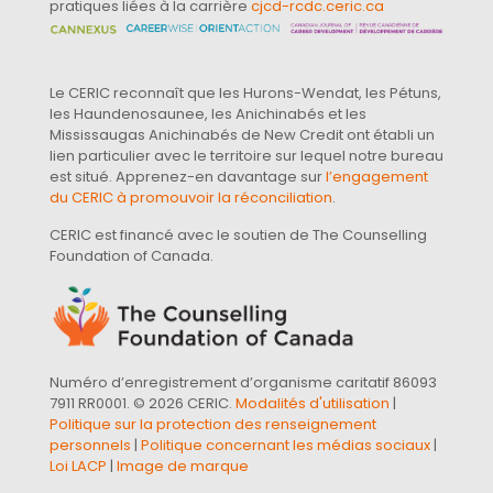
pratiques liées à la carrière
cjcd-rcdc.ceric.ca
Le CERIC reconnaît que les Hurons-Wendat, les Pétuns,
les Haundenosaunee, les Anichinabés et les
Mississaugas Anichinabés de New Credit ont établi un
lien particulier avec le territoire sur lequel notre bureau
est situé. Apprenez-en davantage sur
l’engagement
du CERIC à promouvoir la réconciliation
.
CERIC est financé avec le soutien de The Counselling
Foundation of Canada.
Numéro d’enregistrement d’organisme caritatif 86093
7911 RR0001. © 2026 CERIC.
Modalités d'utilisation
|
Politique sur la protection des renseignement
personnels
|
Politique concernant les médias sociaux
|
Loi LACP
|
Image de marque