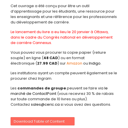
Cet ouvrage a été conçu pour être un outil
d’apprentissage pour les étudiants, une ressource pour
les enseignants et une référence pour les professionnels
du développement de carrière.
Le lancement du livre a eu lieu le 20 janvier à Ottawa,
dans le cadre du
Congrès national en développement
de carrière Cannexus
.
Vous pouvez vous procurer la copie papier (reliure
souple) en ligne (
48 CAD
) ou en format
électronique
(
27.99 CAD
)
sur
Amazon
ou
Indigo
.
Les institutions ayant un compte peuvent également se le
procurer chez Ingram.
Les
commandes de groupe
peuvent se faire via
le
marché de ContactPoint
(vous recevrez 30 % de rabais
sur toute commande de 10 livres ou plus).
Contactez
sales@ceric.ca
si vous avez des questions.
Download Table of Content