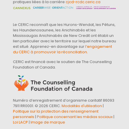
pratiques liées à la carrière
cjcd-rcdc.ceric.ca
Le CERIC reconnaît que les Hurons-Wendat, les Pétuns,
les Haundenosaunee, les Anichinabés et les
Mississaugas Anichinabés de New Credit ont établi un
lien particulier avec le territoire sur lequel notre bureau
est situé. Apprenez-en davantage sur
l’engagement
du CERIC à promouvoir la réconciliation
.
CERIC est financé avec le soutien de The Counselling
Foundation of Canada.
Numéro d’enregistrement d’organisme caritatif 86093
7911 RR0001. © 2026 CERIC.
Modalités d'utilisation
|
Politique sur la protection des renseignement
personnels
|
Politique concernant les médias sociaux
|
Loi LACP
|
Image de marque