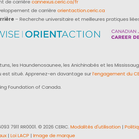
t de carrière
cannexus.ceric.ca/fr
éveloppement de carrière
orientaction.ceric.ca
rrière
– Recherche universitaire et meilleures pratiques liées
uns, les Haundenosaunee, les Anichinabés et les Mississaug
reau est situé. Apprenez-en davantage sur
l’engagement du CER
ling Foundation of Canada.
093 7911 RR0001. © 2026 CERIC.
Modalités d'utilisation
|
Politi
aux
|
Loi LACP
|
Image de marque