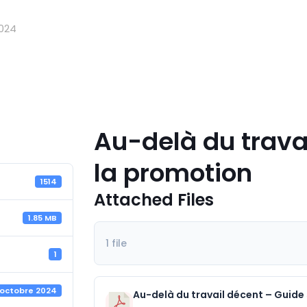
024
Au-delà du trava
la promotion
1514
Attached Files
1.85 MB
1 file
1
 octobre 2024
Au-delà du travail décent – Guide