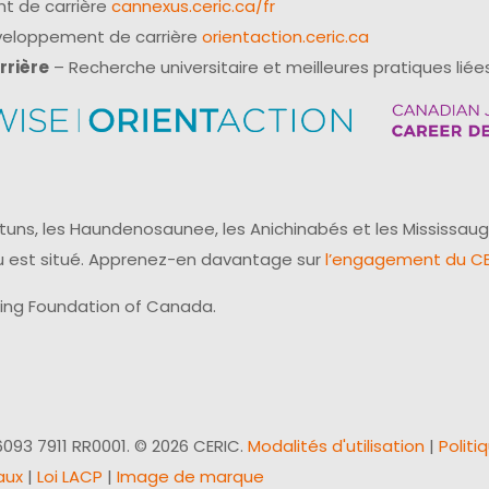
t de carrière
cannexus.ceric.ca/fr
éveloppement de carrière
orientaction.ceric.ca
rrière
– Recherche universitaire et meilleures pratiques liées
uns, les Haundenosaunee, les Anichinabés et les Mississaug
reau est situé. Apprenez-en davantage sur
l’engagement du CER
ling Foundation of Canada.
093 7911 RR0001. © 2026 CERIC.
Modalités d'utilisation
|
Politi
aux
|
Loi LACP
|
Image de marque