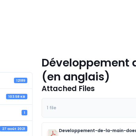
Développement 
(en anglais)
12189
Attached Files
103.58 KB
1 file
1
27 août 2021
Developpement-de-la-main-doeu