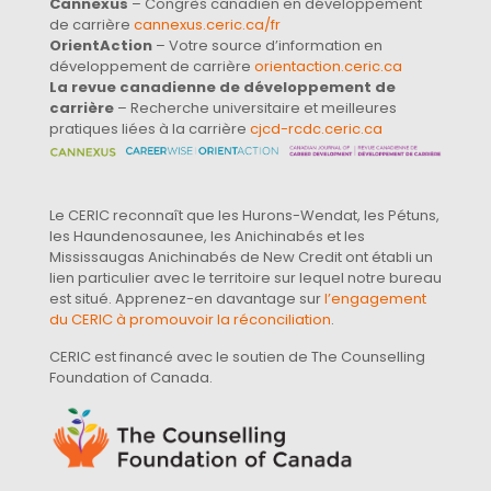
Cannexus
– Congrès canadien en développement
de carrière
cannexus.ceric.ca/fr
OrientAction
– Votre source d’information en
développement de carrière
orientaction.ceric.ca
La revue canadienne de développement de
carrière
– Recherche universitaire et meilleures
pratiques liées à la carrière
cjcd-rcdc.ceric.ca
Le CERIC reconnaît que les Hurons-Wendat, les Pétuns,
les Haundenosaunee, les Anichinabés et les
Mississaugas Anichinabés de New Credit ont établi un
lien particulier avec le territoire sur lequel notre bureau
est situé. Apprenez-en davantage sur
l’engagement
du CERIC à promouvoir la réconciliation
.
CERIC est financé avec le soutien de The Counselling
Foundation of Canada.