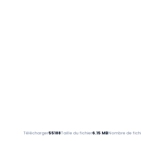
Télécharger
55188
Taille du fichier
6.15 MB
Nombre de fich