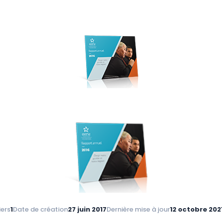
iers
1
Date de création
27 juin 2017
Dernière mise à jour
12 octobre 202