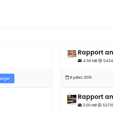
Rapport an
4.56 MB
5434
8 juillet 2019
arger
Rapport an
3.00 MB
53729