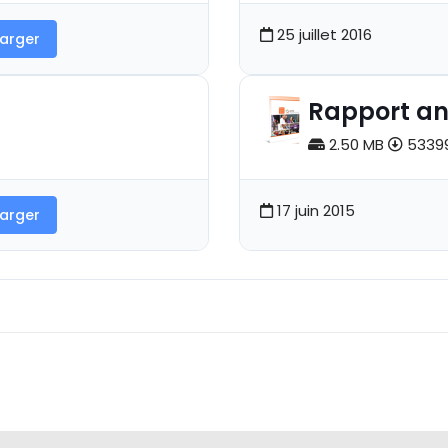
25 juillet 2016
arger
Rapport an
2.50 MB
53399
17 juin 2015
arger