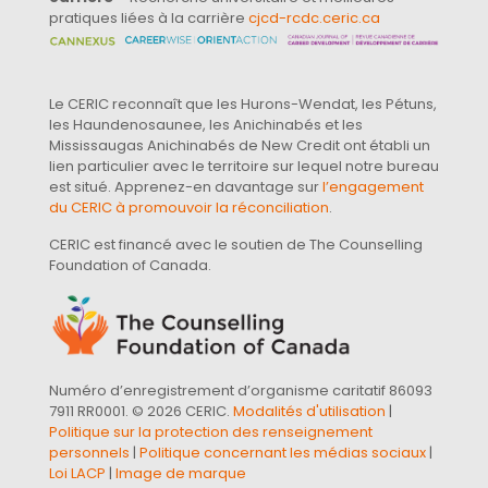
pratiques liées à la carrière
cjcd-rcdc.ceric.ca
Le CERIC reconnaît que les Hurons-Wendat, les Pétuns,
les Haundenosaunee, les Anichinabés et les
Mississaugas Anichinabés de New Credit ont établi un
lien particulier avec le territoire sur lequel notre bureau
est situé. Apprenez-en davantage sur
l’engagement
du CERIC à promouvoir la réconciliation
.
CERIC est financé avec le soutien de The Counselling
Foundation of Canada.
Numéro d’enregistrement d’organisme caritatif 86093
7911 RR0001. © 2026 CERIC.
Modalités d'utilisation
|
Politique sur la protection des renseignement
personnels
|
Politique concernant les médias sociaux
|
Loi LACP
|
Image de marque