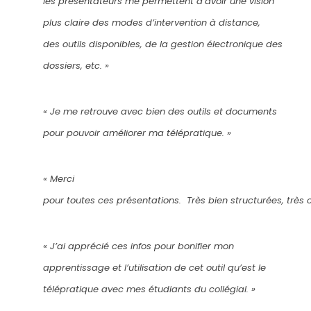
les
présentateurs
me
permettent
d’avoir
une
vision
plus
claire
des modes
d’intervention
à distance,
des
outils
disponibles
, de la gestion
électronique
des
dossiers, etc.
»
«
J
e me
retrouve
avec bien des
outils
et documents
pour
pouvoir
améliorer
ma
télépratique
.
»
«
Merci
pour
toutes
ces
présentations
.
Très
bien
structurées
,
très
c
« J’ai apprécié ces infos pour bonifier mon
apprentissage et l’utilisation de cet outil qu’est le
télépratique avec mes étudiants du collégial. »