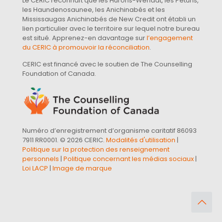
Le CERIC reconnaît que les Hurons-Wendat, les Pétuns,
les Haundenosaunee, les Anichinabés et les
Mississaugas Anichinabés de New Credit ont établi un
lien particulier avec le territoire sur lequel notre bureau
est situé. Apprenez-en davantage sur
l’engagement
du CERIC à promouvoir la réconciliation
.
CERIC est financé avec le soutien de The Counselling
Foundation of Canada.
Numéro d’enregistrement d’organisme caritatif 86093
7911 RR0001. © 2026 CERIC.
Modalités d'utilisation
|
Politique sur la protection des renseignement
personnels
|
Politique concernant les médias sociaux
|
Loi LACP
|
Image de marque