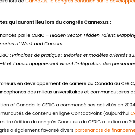
aire lors de
Cannexus, le congrès canadien sur le développe
tes qui auront lieu lors du congrès Cannexus :
inancés par le CERIC –
Hidden Sector, Hidden Talent: Mappi
enarios of Work and Careers
.
ERIC :
Principes de pratique : théories et modèles orientés sur
4–6
et
L’accompagnement visant l’intégration des personnes 
cheurs en développement de carrière au Canada du CERIC,
ancophones des milieux universitaires et communautaires d
ion of Canada, le CERIC a commencé ses activités en 2004
mmunautés de contenu en ligne ContactPoint (aujourd’hui
C
remière édition du congrès Cannexus du CERIC a eu lieu en 2
rès a également favorisé divers
partenariats de financeme