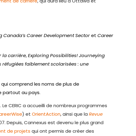
ment de carrière
, qui aura lieu à Ottawa et
ng Canada’s Career Development Sector
et
Career
 la carrière
,
Exploring Possibilities! Journeying
réfugiées faiblement scolarisées : une
 qui comprend les noms de plus de
e partout au pays.
. Le CERIC a accueilli de nombreux programmes
areerWise
) et
OrientAction
, ainsi que la
Revue
007. Depuis, Cannexus est devenu le plus grand
nt de projets
qui ont permis de créer des