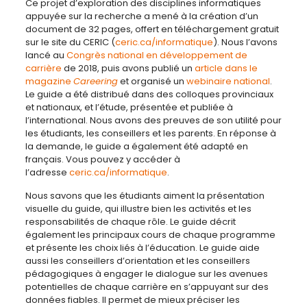
Ce projet d’exploration des disciplines informatiques
appuyée sur la recherche a mené à la création d’un
document de 32 pages, offert en téléchargement gratuit
sur le site du CERIC (
ceric.ca/informatique
). Nous l’avons
lancé au
Congrès national en développement de
carrière
de 2018, puis avons publié un
article dans le
magazine
Careering
et organisé un
webinaire national
.
Le guide a été distribué dans des colloques provinciaux
et nationaux, et l’étude, présentée et publiée à
l’international. Nous avons des preuves de son utilité pour
les étudiants, les conseillers et les parents. En réponse à
la demande, le guide a également été adapté en
français. Vous pouvez y accéder à
l’adresse
ceric.ca/informatique
.
Nous savons que les étudiants aiment la présentation
visuelle du guide, qui illustre bien les activités et les
responsabilités de chaque rôle. Le guide décrit
également les principaux cours de chaque programme
et présente les choix liés à l’éducation. Le guide aide
aussi les conseillers d’orientation et les conseillers
pédagogiques à engager le dialogue sur les avenues
potentielles de chaque carrière en s’appuyant sur des
données fiables. Il permet de mieux préciser les