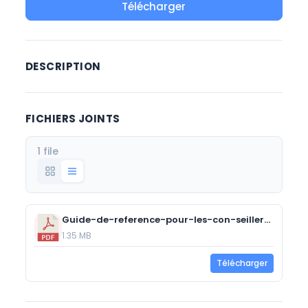
Télécharger
DESCRIPTION
FICHIERS JOINTS
1 file
Guide-de-reference-pour-les-con-seillers-en-developpement-de-carriere-intervenant-aupres-de-la-clientele-inuit.pdf
1.35 MB
Télécharger