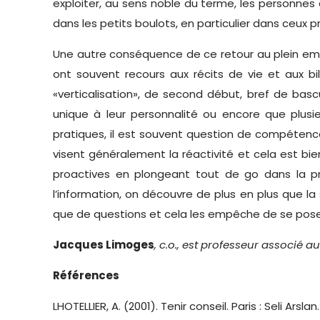
exploiter, au sens noble du terme, les personnes 
dans les petits boulots, en particulier dans ceux
Une autre conséquence de ce retour au plein emploi
ont souvent recours aux récits de vie et aux b
«verticalisation», de second début, bref de bas
unique à leur personnalité ou encore que plusi
pratiques, il est souvent question de compétence
visent généralement la réactivité et cela est bie
proactives en plongeant tout de go dans la pr
l’information, on découvre de plus en plus que l
que de questions et cela les empêche de se poser
Jacques Limoges
, c.o., est professeur associé 
Références
LHOTELLIER, A. (2001). Tenir conseil. Paris : Seli Arslan.