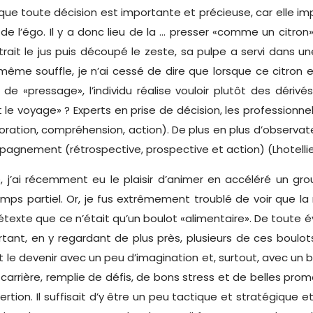
e que toute décision est importante et précieuse, car elle i
 l’égo. Il y a donc lieu de la … presser «comme un citron» 
a extrait le jus puis découpé le zeste, sa pulpe a servi da
ême souffle, je n’ai cessé de dire que lorsque ce citron es
 de «pressage», l’individu réalise vouloir plutôt des dér
le voyage» ? Experts en prise de décision, les professionne
loration, compréhension, action). De plus en plus d’observa
agnement (rétrospective, prospective et action) (Lhotellier
 j’ai récemment eu le plaisir d’animer en accéléré un gr
ps partiel. Or, je fus extrêmement troublé de voir que la 
texte que ce n’était qu’un boulot «alimentaire». De toute év
tant, en y regardant de plus près, plusieurs de ces boulo
 le devenir avec un peu d’imagination et, surtout, avec un bon
ue carrière, remplie de défis, de bons stress et de belles pro
rtion. Il suffisait d’y être un peu tactique et stratégique et