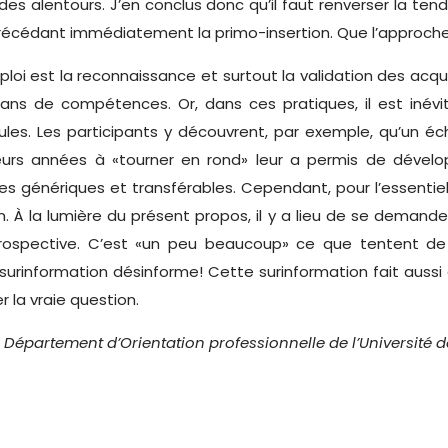
des alentours. J’en conclus donc qu’il faut renverser la te
 précédant immédiatement la primo-insertion. Que l’approche 
 est la reconnaissance et surtout la validation des acquis.
ilans de compétences. Or, dans ces pratiques, il est inév
cules. Les participants y découvrent, par exemple, qu’un 
eurs années à «tourner en rond» leur a permis de dévelo
s génériques et transférables. Cependant, pour l’essentiel
n. À la lumière du présent propos, il y a lieu de se demande
ospective. C’est «un peu beaucoup» ce que tentent de 
a surinformation désinforme! Cette surinformation fait auss
 la vraie question.
au Département d’Orientation professionnelle de l’Université 