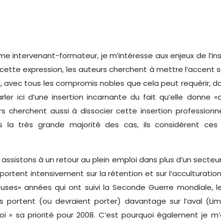
intervenant-formateur, je m’intéresse aux enjeux de l’inse
r cette expression, les auteurs cherchent à mettre l’accent su
du, avec tous les compromis nobles que cela peut requérir, 
ler ici d’une insertion incarnante du fait qu’elle donne «
s cherchent aussi à dissocier cette insertion professionne
 la très grande majorité des cas, ils considèrent ce
 assistons à un retour au plein emploi dans plus d’un secteu
portent intensivement sur la rétention et sur l’acculturation 
uses» années qui ont suivi la Seconde Guerre mondiale, les
es portent (ou devraient porter) davantage sur l’aval (Lim
» sa priorité pour 2008. C’est pourquoi également je m’