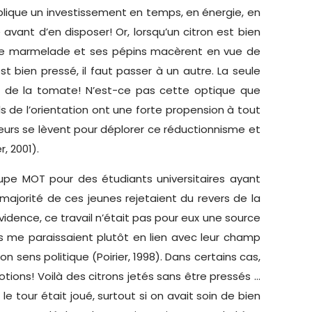
mplique un investissement en temps, en énergie, en
avant d’en disposer! Or, lorsqu’un citron est bien
ns une marmelade et ses pépins macèrent en vue de
t bien pressé, il faut passer à un autre. La seule
ivés de la tomate! N’est-ce pas cette optique que
ls de l’orientation ont une forte propension à tout
teurs se lèvent pour déplorer ce réductionnisme et
, 2001).
oupe MOT pour des étudiants universitaires ayant
majorité de ces jeunes rejetaient du revers de la
idence, ce travail n’était pas pour eux une source
ts me paraissaient plutôt en lien avec leur champ
 sens politique (Poirier, 1998). Dans certains cas,
motions! Voilà des citrons jetés sans être pressés …
 le tour était joué, surtout si on avait soin de bien