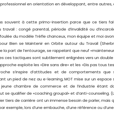
professionnel en orientation en développant, entre autres
plus souvent à cette primo-insertion parce que ce tiers 
travail : congé parental, période d’invalidité ou d’incarc
la foulée du modèle Trèfle chanceux, mon équipe et moi avo
pour Bien se Maintenir en Orbite autour du Travail (Sherb
 la part de l’entourage, se rappelant que neuf «mainteneur
es ces tactiques sont subtilement enlignées vers un double 
e approche exploite les «Dire sans dire» et les «Dis pas tous 
proche s’inspire d’attitudes et de comportements que 
aisant un pied de nez au e-learning, MOT mise sur un espace s
jeune chambre de commerce et de l’industrie étant don
t se qualifier de «coaching groupal» et d’anti-counseling. 
ier tiers de carrière ont un immense besoin de parler, mais qu
 par exemple, lors d’une embauche, d’une référence ou d’un