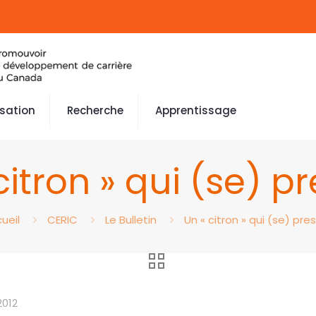
isation
Recherche
Apprentissage
citron » qui (se) pr
ueil
CERIC
Le Bulletin
Un « citron » qui (se) pres
2012