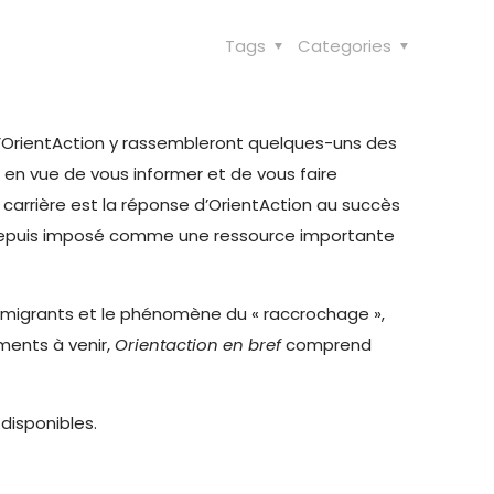
Tags
Categories
d’OrientAction y rassembleront quelques-uns des
 en vue de vous informer et de vous faire
arrière est la réponse d’OrientAction au succès
t depuis imposé comme une ressource importante
 immigrants et le phénomène du « raccrochage »,
ments à venir,
Orientaction en bref
comprend
 disponibles.