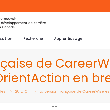
isation
Recherche
Apprentissage
nçaise de CareerWi
rientAction en br
les
2012 @fr
La version française de CareerWise est