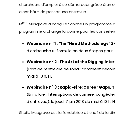
chercheurs d’emploi à se démarquer grâce à un cu
aient hâte de passer une entrevue.
me
M
Musgrove a conçu et animé un programme de 
programme a changé la donne pour les conseillers e
o
Webinaire n
1 : The “Hired Methodology” 
d’embauche » : formule en deux étapes pour un 
o
Webinaire n
2 : The Art of the Digging In
(L’art de l’entrevue de fond : comment découvr
midi à 13 h, HE
o
Webinaire n
3 : Rapid-Fire: Career Gaps,
(En rafale : Interruptions de carrière, congédi
d’entrevue), le jeudi 7 juin 2018 de midi à 13 h, 
Sheila Musgrove est la fondatrice et chef de la d