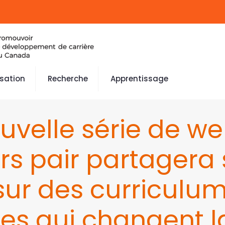
isation
Recherche
Apprentissage
velle série de we
rs pair partagera 
 sur des curriculum
es qui changent 