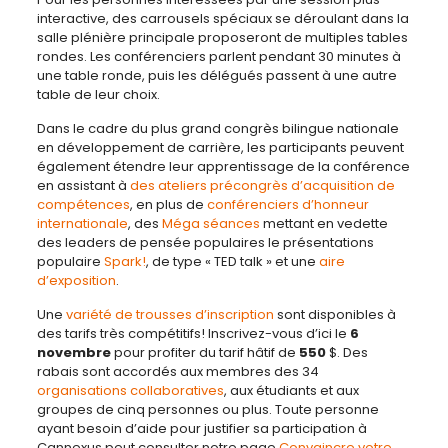
interactive, des carrousels spéciaux se déroulant dans la
salle plénière principale proposeront de multiples tables
rondes. Les conférenciers parlent pendant 30 minutes à
une table ronde, puis les délégués passent à une autre
table de leur choix.
Dans le cadre du plus grand congrès bilingue nationale
en développement de carrière, les participants peuvent
également étendre leur apprentissage de la conférence
en assistant à
des ateliers précongrès d’acquisition de
compétences
, en plus de
conférenciers d’honneur
internationale
, des
Méga séances
mettant en vedette
des leaders de pensée populaires le présentations
populaire
Spark!
, de type « TED talk » et une
aire
d’exposition
.
Une
variété de trousses d’inscription
sont disponibles à
des tarifs très compétitifs! Inscrivez-vous d’ici le
6
novembre
pour profiter du tarif hâtif de
550
$. Des
rabais sont accordés aux membres des 34
organisations collaboratives
, aux étudiants et aux
groupes de cinq personnes ou plus. Toute personne
ayant besoin d’aide pour justifier sa participation à
Cannexus peut consulter notre page
Convaincre votre