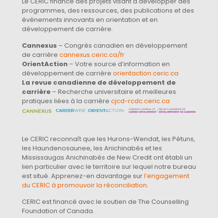
Le CERIC finance des projets visant à développer des
programmes, des ressources, des publications et des
événements innovants en orientation et en
développement de carrière.
Cannexus
– Congrès canadien en développement
de carrière
cannexus.ceric.ca/fr
OrientAction
– Votre source d’information en
développement de carrière
orientaction.ceric.ca
La revue canadienne de développement de
carrière
– Recherche universitaire et meilleures
pratiques liées à la carrière
cjcd-rcdc.ceric.ca
Le CERIC reconnaît que les Hurons-Wendat, les Pétuns,
les Haundenosaunee, les Anichinabés et les
Mississaugas Anichinabés de New Credit ont établi un
lien particulier avec le territoire sur lequel notre bureau
est situé. Apprenez-en davantage sur
l’engagement
du CERIC à promouvoir la réconciliation
.
CERIC est financé avec le soutien de The Counselling
Foundation of Canada.