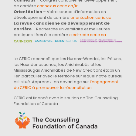
Cannexus
– Congrès canadien en développement
de carrière
cannexus.ceric.ca/fr
OrientAction
– Votre source d’information en
développement de carrière
orientaction.ceric.ca
La revue canadienne de développement de
carrière
– Recherche universitaire et meilleures
pratiques liées à la carrière
cjcd-rcdc.ceric.ca
Le CERIC reconnaît que les Hurons-Wendat, les Pétuns,
les Haundenosaunee, les Anichinabés et les
Mississaugas Anichinabés de New Credit ont établi un
lien particulier avec le territoire sur lequel notre bureau
est situé. Apprenez-en davantage sur
l’engagement
du CERIC à promouvoir la réconciliation
.
CERIC est financé avec le soutien de The Counselling
Foundation of Canada.