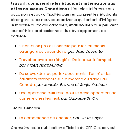
travail : comprendre les étudiants internationaux
et les nouveaux Canadiens
». L’article s’intéresse aux
occasions et aux difficultés que rencontrent les étudiants
étrangers et les nouveaux arrivants qui tentent d’intégrer
le marché du travail canadien, et au soutien que peuvent
leur offrir les professionnels du développement de
carrière.
Orientation professionnelle pour les
é
tudiants
é
trangers au secondaire
,
par Julie Doucette
Travailler avec les réfugiés : De la peur à l’emploi
,
par Albert Nsabiyumva
Du sac-a-dos au porte-documents : l’entrée des
étudiants étrangers sur le marché du travail au
Canada
,
par Jennifer Browne et Sonja Knutson
Une approche culturelle pour le développement de
carriere chez les Inuit
,
par Gabrielle St-Cyr
…et plus encore!
La compétence à s’orienter
,
par Liette Goyer
Careering
est la publication officielle du CERIC et se veut