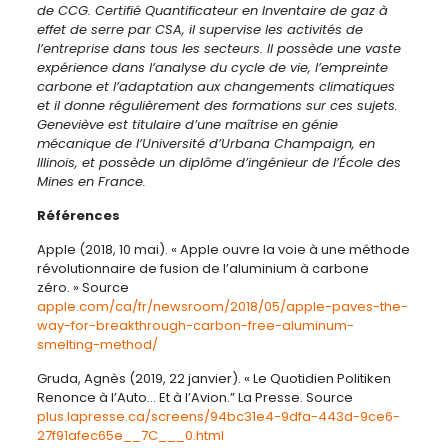
de CCG. Certifié Quantificateur en Inventaire de gaz à
effet de serre par CSA, il supervise les activités de
l’entreprise dans tous les secteurs. Il possède une vaste
expérience dans l’analyse du cycle de vie, l’empreinte
carbone et l’adaptation aux changements climatiques
et il donne régulièrement des formations sur ces sujets.
Geneviève est titulaire d’une maîtrise en génie
mécanique de l’Université d’Urbana Champaign, en
Illinois, et possède un diplôme d’ingénieur de l’École des
Mines en France.
Références
Apple (2018, 10 mai). « Apple ouvre la voie à une méthode
révolutionnaire de fusion de l’aluminium à carbone
zéro. » Source
apple.com/ca/fr/newsroom/2018/05/apple-paves-the-
way-for-breakthrough-carbon-free-aluminum-
smelting-method/
Gruda, Agnès (2019, 22 janvier). « Le Quotidien Politiken
Renonce à l’Auto… Et à l’Avion.” La Presse. Source
plus.lapresse.ca/screens/94bc31e4-9dfa-443d-9ce6-
27f91afec65e__7C___0.html