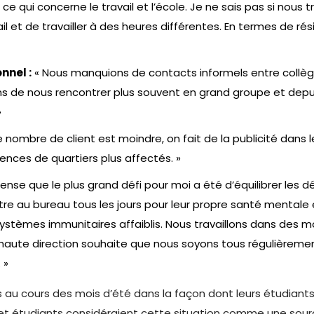
 ce qui concerne le travail et l’école. Je ne sais pas si nou
vail et de travailler à des heures différentes. En termes de 
nnel :
« Nous manquions de contacts informels entre collèg
 de nous rencontrer plus souvent en grand groupe et depuis 
»
e nombre de client est moindre, on fait de la publicité dans 
nces de quartiers plus affectés. »
ense que le plus grand défi pour moi a été d’équilibrer les 
re au bureau tous les jours pour leur propre santé mentale
 systèmes immunitaires affaiblis. Nous travaillons dans des 
a haute direction souhaite que nous soyons tous régulièreme
 »
u cours des mois d’été dans la façon dont leurs étudiants et 
 et étudiants considéraient cette situation comme une source 