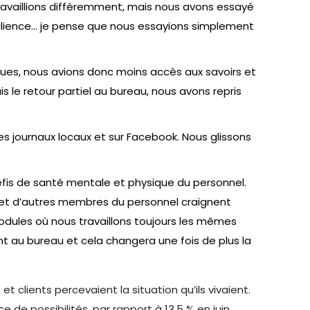
s travaillions différemment, mais nous avons essayé
résilience… je pense que nous essayions simplement
ues, nous avions donc moins accès aux savoirs et
le retour partiel au bureau, nous avons repris
les journaux locaux et sur Facebook. Nous glissons
défis de santé mentale et physique du personnel.
 et d’autres membres du personnel craignent
modules où nous travaillons toujours les mêmes
nt au bureau et cela changera une fois de plus la
clients percevaient la situation qu’ils vivaient.
de possibilités, par rapport à 13,5 % en juin.