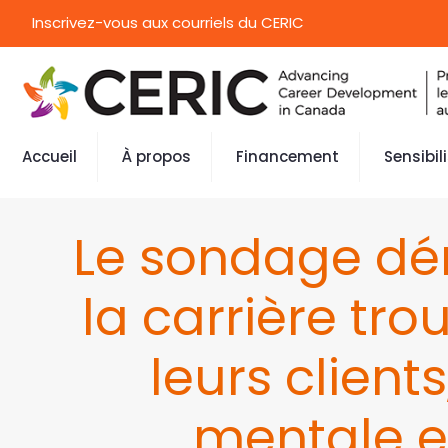
Inscrivez-vous aux courriels du CERIC
Accueil
À propos
Financement
Sensibil
Le sondage dém
la carrière tr
leurs clien
mentale e