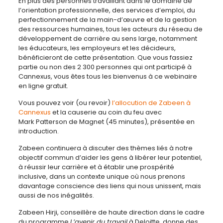
En plus des personnes travaillant dans le domaine de
l’orientation professionnelle, des services d’emploi, du
perfectionnement de la main-d’œuvre et de la gestion
des ressources humaines, tous les acteurs du réseau de
développement de carrière au sens large, notamment
les éducateurs, les employeurs et les décideurs,
bénéficieront de cette présentation. Que vous fassiez
partie ou non des 2 300 personnes qui ont participé à
Cannexus, vous êtes tous les bienvenus à ce webinaire
en ligne gratuit.
Vous pouvez voir (ou revoir)
l’allocution de Zabeen à
Cannexus
et la causerie au coin du feu avec
Mark Patterson de Magnet (45 minutes), présentée en
introduction.
Zabeen continuera à discuter des thèmes liés à notre
objectif commun d’aider les gens à libérer leur potentiel,
à réussir leur carrière et à établir une prospérité
inclusive, dans un contexte unique où nous prenons
davantage conscience des liens qui nous unissent, mais
aussi de nos inégalités.
Zabeen Hirji, conseillère de haute direction dans le cadre
du programme
L’avenir du travail
à Deloitte, donne des