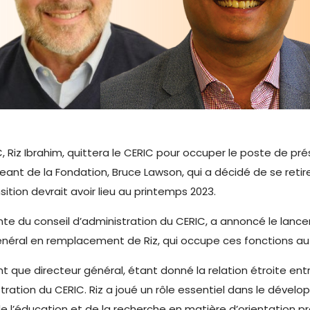
C, Riz Ibrahim, quittera le CERIC pour occuper le poste de pr
rigeant de la Fondation, Bruce Lawson, qui a décidé de se reti
sition devrait avoir lieu au printemps 2023.
te du conseil d’administration du CERIC, a annoncé le lance
énéral en remplacement de Riz, qui occupe ces fonctions au 
t que directeur général, étant donné la relation étroite entre 
tration du CERIC. Riz a joué un rôle essentiel dans le dével
e l’éducation et de la recherche en matière d’orientation p