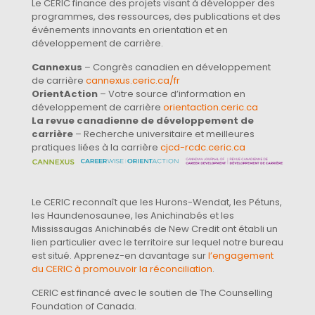
Le CERIC finance des projets visant à développer des
programmes, des ressources, des publications et des
événements innovants en orientation et en
développement de carrière.
Cannexus
– Congrès canadien en développement
de carrière
cannexus.ceric.ca/fr
OrientAction
– Votre source d’information en
développement de carrière
orientaction.ceric.ca
La revue canadienne de développement de
carrière
– Recherche universitaire et meilleures
pratiques liées à la carrière
cjcd-rcdc.ceric.ca
Le CERIC reconnaît que les Hurons-Wendat, les Pétuns,
les Haundenosaunee, les Anichinabés et les
Mississaugas Anichinabés de New Credit ont établi un
lien particulier avec le territoire sur lequel notre bureau
est situé. Apprenez-en davantage sur
l’engagement
du CERIC à promouvoir la réconciliation
.
CERIC est financé avec le soutien de The Counselling
Foundation of Canada.