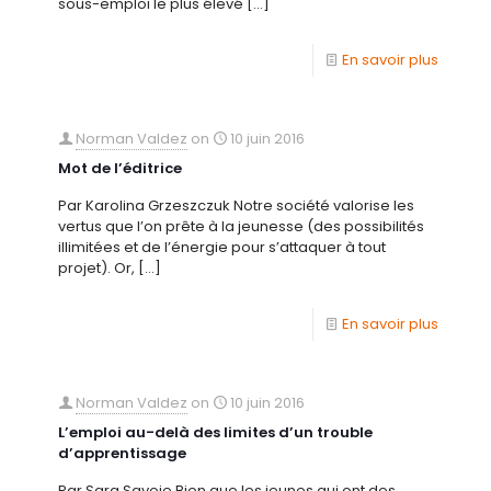
sous-emploi le plus élevé
[…]
En savoir plus
Norman Valdez
on
10 juin 2016
Mot de l’éditrice
Par Karolina Grzeszczuk Notre société valorise les
vertus que l’on prête à la jeunesse (des possibilités
illimitées et de l’énergie pour s’attaquer à tout
projet). Or,
[…]
En savoir plus
Norman Valdez
on
10 juin 2016
L’emploi au-delà des limites d’un trouble
d’apprentissage
Par Sara Savoie Bien que les jeunes qui ont des