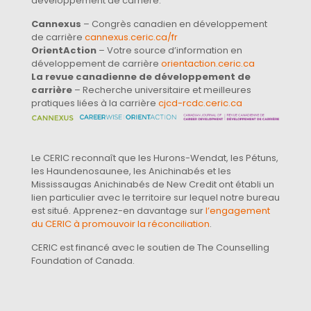
développement de carrière.
Cannexus
– Congrès canadien en développement
de carrière
cannexus.ceric.ca/fr
OrientAction
– Votre source d’information en
développement de carrière
orientaction.ceric.ca
La revue canadienne de développement de
carrière
– Recherche universitaire et meilleures
pratiques liées à la carrière
cjcd-rcdc.ceric.ca
Le CERIC reconnaît que les Hurons-Wendat, les Pétuns,
les Haundenosaunee, les Anichinabés et les
Mississaugas Anichinabés de New Credit ont établi un
lien particulier avec le territoire sur lequel notre bureau
est situé. Apprenez-en davantage sur
l’engagement
du CERIC à promouvoir la réconciliation
.
CERIC est financé avec le soutien de The Counselling
Foundation of Canada.