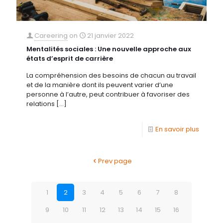
Careering
on
21 janvier 2022
Mentalités sociales : Une nouvelle approche aux
états d’esprit de carrière
La compréhension des besoins de chacun au travail
et de la manière dont ils peuvent varier d’une
personne à l’autre, peut contribuer à favoriser des
relations
[…]
En savoir plus
Prev page
1
2
3
4
5
6
7
8
9
10
11
12
13
14
15
16